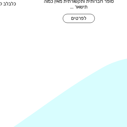
 שנותנת
סופר חברותית ותקשורתית מאין כמוה
תישאר ...
לפרטים