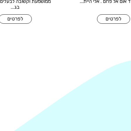
ני
ברפת ליד אום אל פחם . אלי היית...
לפרטים