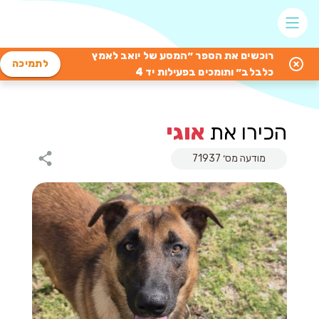
רוכשים את הספר ״המסע של יואב לאמץ
לתמיכה
כלבלב״ ותומכים בפעילות יד 4
הכירו את
אוגי
מודעה מס׳ 71937